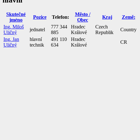
hlavní
Skutečné
Město /
Pozice
Telefon:
Kraj
Země:
jméno
Obec
Ing. Miloš
777 344
Hradec
Czech
jednatel
Country
Uličný
885
Králové
Republik
Ing. Jan
hlavní
491 110
Hradec
CR
Uličný
technik
634
Králové